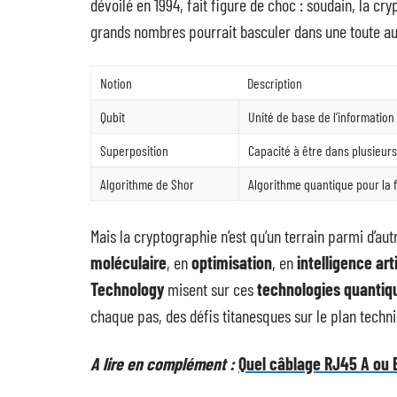
dévoilé en 1994, fait figure de choc : soudain, la cr
grands nombres pourrait basculer dans une toute au
Notion
Description
Qubit
Unité de base de l’information 
Superposition
Capacité à être dans plusieur
Algorithme de Shor
Algorithme quantique pour la f
Mais la cryptographie n’est qu’un terrain parmi d’a
moléculaire
, en
optimisation
, en
intelligence arti
Technology
misent sur ces
technologies quantiq
chaque pas, des défis titanesques sur le plan techn
A lire en complément :
Quel câblage RJ45 A ou 