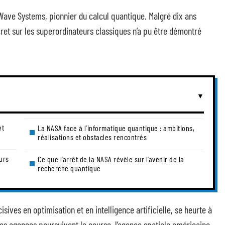
Wave Systems, pionnier du calcul quantique. Malgré dix ans
ret sur les superordinateurs classiques n’a pu être démontré
et
La NASA face à l’informatique quantique : ambitions,
réalisations et obstacles rencontrés
urs
Ce que l’arrêt de la NASA révèle sur l’avenir de la
recherche quantique
ives en optimisation et en intelligence artificielle, se heurte à
res agences poursuivent la course, l’agence spatiale américaine