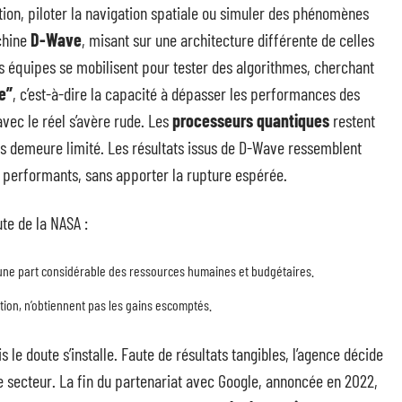
ion, piloter la navigation spatiale ou simuler des phénomènes
chine
D-Wave
, misant sur une architecture différente de celles
es équipes se mobilisent pour tester des algorithmes, cherchant
e”
, c’est-à-dire la capacité à dépasser les performances des
vec le réel s’avère rude. Les
processeurs quantiques
restent
les demeure limité. Les résultats issus de D-Wave ressemblent
 performants, sans apporter la rupture espérée.
ute de la NASA :
e une part considérable des ressources humaines et budgétaires.
tion, n’obtiennent pas les gains escomptés.
e doute s’installe. Faute de résultats tangibles, l’agence décide
 secteur. La fin du partenariat avec Google, annoncée en 2022,