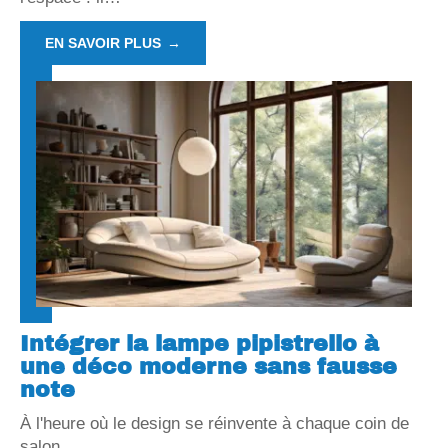
EN SAVOIR PLUS
Intégrer la lampe pipistrello à
une déco moderne sans fausse
note
À l'heure où le design se réinvente à chaque coin de
salon,
…