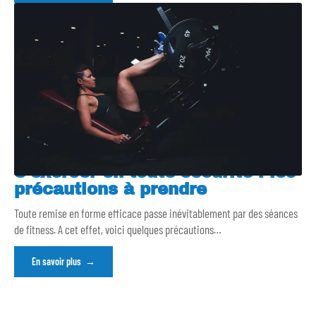
S’exercer en toute sécurité : les
précautions à prendre
Toute remise en forme efficace passe inévitablement par des séances
de fitness. A cet effet, voici quelques précautions
…
En savoir plus