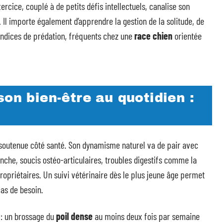
ercice, couplé à de petits défis intellectuels, canalise son
Il importe également d’apprendre la gestion de la solitude, de
 d’indices de prédation, fréquents chez une
race chien
orientée
son bien-être au quotidien :
outenue côté santé. Son dynamisme naturel va de pair avec
anche, soucis ostéo-articulaires, troubles digestifs comme la
opriétaires. Un suivi vétérinaire dès le plus jeune âge permet
cas de besoin.
e : un brossage du
poil dense
au moins deux fois par semaine