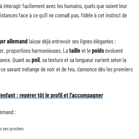
 à interagir facilement avec les humains, quels que soient leur
distances face à ce qu’il ne connaît pas, fidèle à cet instinct de
ger allemand
laisse déjà entrevoir ses lignes élégantes :
ser, proportions harmonieuses. La
taille
et le
poids
évoluent
ssance. Quant au
poil
, sa texture et sa longueur varient selon la
, ce savant mélange de noir et de feu, s’annonce dès les premiers
enfant : repérer tôt le profil et l'accompagner
lemand :
vec ses proches