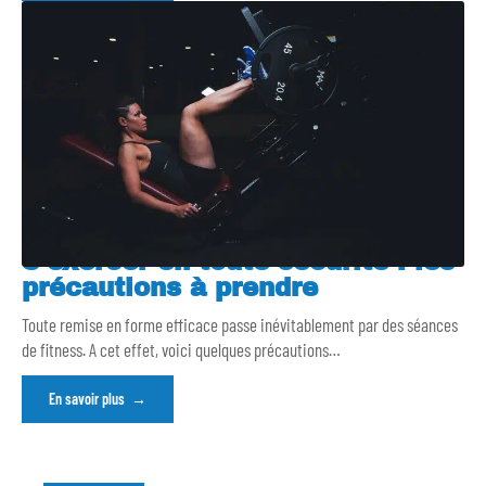
S’exercer en toute sécurité : les
précautions à prendre
Toute remise en forme efficace passe inévitablement par des séances
de fitness. A cet effet, voici quelques précautions
…
En savoir plus