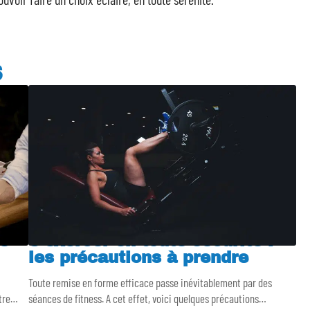
S
e
S’exercer en toute sécurité :
les précautions à prendre
Toute remise en forme efficace passe inévitablement par des
tre
…
séances de fitness. A cet effet, voici quelques précautions
…