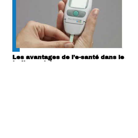
Les avantages de l’e-santé dans le
traitement du cancer
Contact
Mentions Légales
Sitemap
© 2025 | aipdb.org