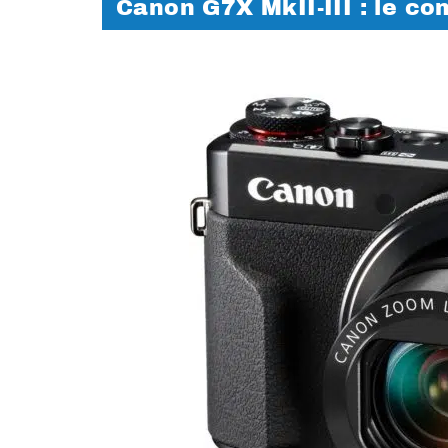
Canon G7X MkII-III : le c