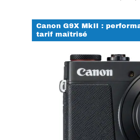
Canon G9X MkII : perform
tarif maîtrisé