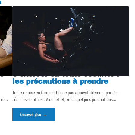
S
e
S’exercer en toute sécurité :
les précautions à prendre
Toute remise en forme efficace passe inévitablement par des
tre
…
séances de fitness. A cet effet, voici quelques précautions
…
En savoir plus